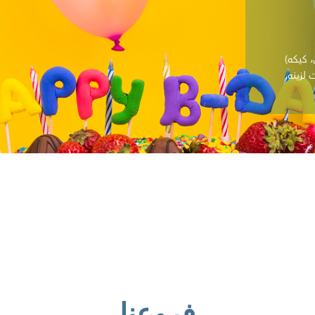
لزينه،
فروعنا