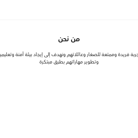
الردسي
ي فــي
ـرؤية
من نحن
تجربة فريدة وممتعة للصغار وعائلاتهم ونهدف إلى إيجاد بيئة آمنة وتعل
وتطوير مهاراتهم بطرق مبتكرة
دسي