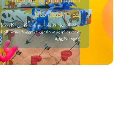
حفلات تخرج وأعياد ميلاد
بكج 10 اطفال شامل
(تذاكر الدخول، طاوله احتفالات، كرسي لكل طفل، كيكه،
شخصيه كرتونيه، ملاعق، صحون، كاسات، بالونات 
دعوه الكترونية)