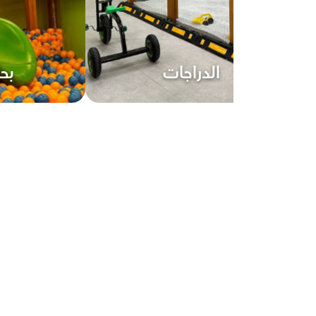
الدراجات
بح