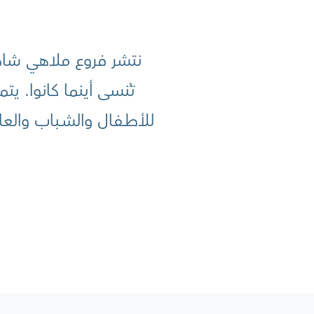
نتشر فروع ملاهي شاطئ
تُنسى أينما كانوا. ي
للأطــفال والشــباب والع