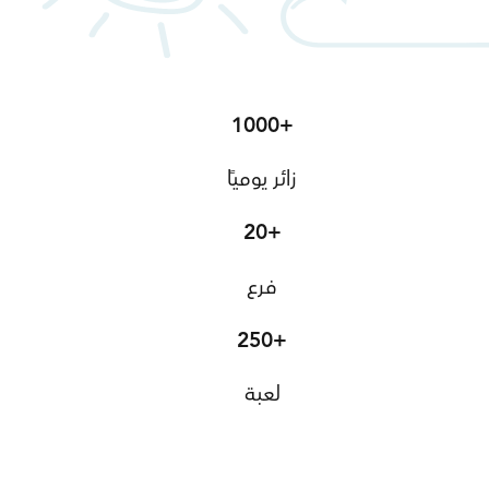
1000+
زائر يوميًا
20+
فرع
250+
لعبة
اعرف أكثر