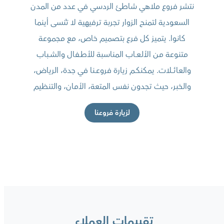
نتشر فروع ملاهي شاطئ الردسي في عدد من المدن
السعودية لتمنح الزوار تجربة ترفيهية لا تُنسى أينما
كانوا. يتميز كل فرع بتصميم خاص، مع مجموعة
متنوعة مـن الألـعــاب المناسبة للأطــفال والشــباب
والعائــــلات. يمكنكــم زيارة فروعــنا في جدة، الرياض،
والخبر، حيث تجدون نفس المتعة، الأمان، والتنظيم
لزيارة فروعنا
تقييمات العملاء