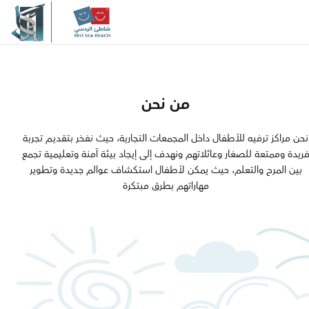
والجودة والابتكار، يسعي شاطئ 
إلى الارتقاء بمعايير الترفيــه العائل
المنطقة، مقدما نموذجاً يُجســد الـ
الحديثة
من نحن
مرحبًا بكم في
نحن مراكز ترفيه للأطفال داخل المجمعات التجارية، حيث نفخر بتقديـم تجربة
ريدة وممتعة للصغار وعائلاتهم ونهدف إلى إيجاد بيئة آمنة وتعليمية تجمع
بين المرح والتعلم، حيث يمكن لأطفال استكشاف عوالم جديدة وتطوير
شاطئ الردسي
مهاراتهم بطرق مبتكرة