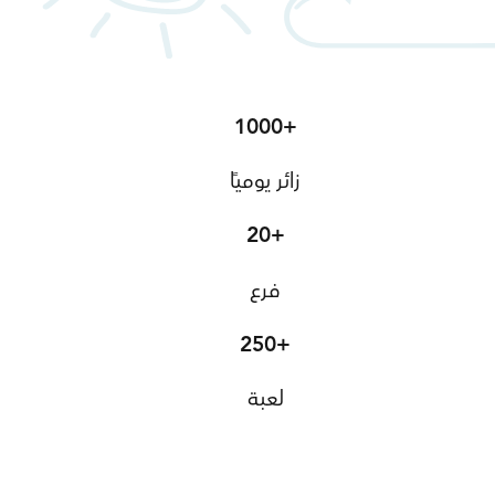
1000+
زائر يوميًا
20+
فرع
250+
لعبة
اعرف أكثر