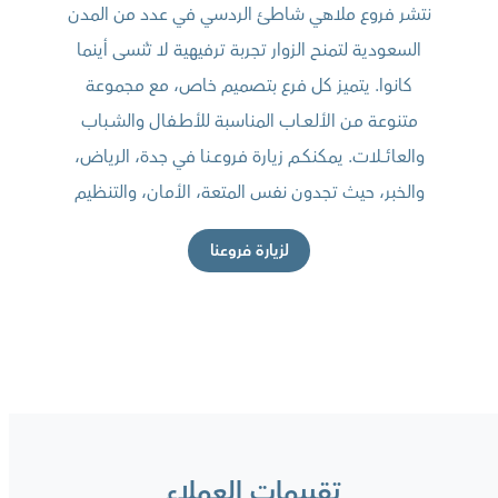
نتشر فروع ملاهي شاطئ الردسي في عدد من المدن
السعودية لتمنح الزوار تجربة ترفيهية لا تُنسى أينما
كانوا. يتميز كل فرع بتصميم خاص، مع مجموعة
متنوعة مـن الألـعــاب المناسبة للأطــفال والشــباب
والعائــــلات. يمكنكــم زيارة فروعــنا في جدة، الرياض،
والخبر، حيث تجدون نفس المتعة، الأمان، والتنظيم
لزيارة فروعنا
تقييمات العملاء