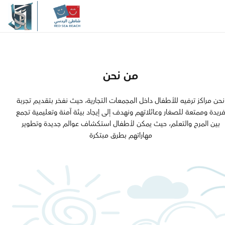
والجودة والابتكار، يسعي شاطئ 
إلى الارتقاء بمعايير الترفيــه العائل
المنطقة، مقدما نموذجاً يُجســد الـ
الحديثة
من نحن
مرحبًا بكم في
نحن مراكز ترفيه للأطفال داخل المجمعات التجارية، حيث نفخر بتقديـم تجربة
ريدة وممتعة للصغار وعائلاتهم ونهدف إلى إيجاد بيئة آمنة وتعليمية تجمع
بين المرح والتعلم، حيث يمكن لأطفال استكشاف عوالم جديدة وتطوير
شاطئ الردسي
مهاراتهم بطرق مبتكرة