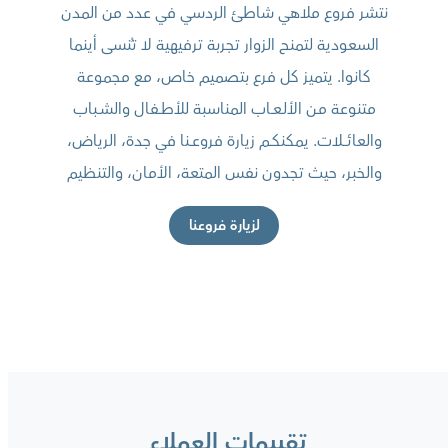
نتشر فروع ملاهي شاطئ الردسي في عدد من المدن
السعودية لتمنح الزوار تجربة ترفيهية لا تُنسى أينما
كانوا. يتميز كل فرع بتصميم خاص، مع مجموعة
متنوعة مـن الألـعــاب المناسبة للأطــفال والشــباب
والعائــــلات. يمكنكــم زيارة فروعــنا في جدة، الرياض،
والخبر، حيث تجدون نفس المتعة، الأمان، والتنظيم
لزيارة فروعنا
تقييمات العملاء