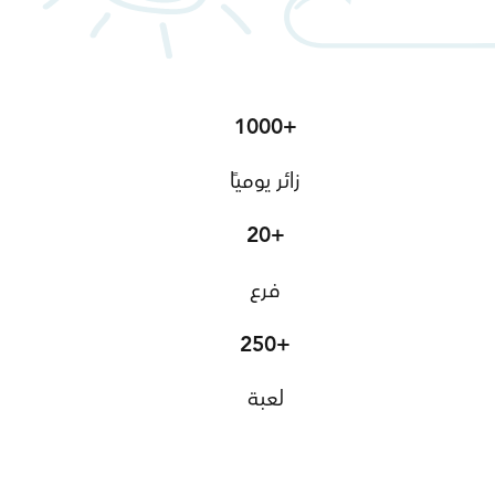
1000+
زائر يوميًا
20+
فرع
250+
لعبة
اعرف أكثر