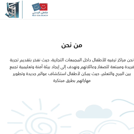
والجودة والابتكار، يسعي شاطئ 
إلى الارتقاء بمعايير الترفيــه العائل
المنطقة، مقدما نموذجاً يُجســد الـ
الحديثة
من نحن
مرحبًا بكم في
نحن مراكز ترفيه للأطفال داخل المجمعات التجارية، حيث نفخر بتقديـم تجربة
ريدة وممتعة للصغار وعائلاتهم ونهدف إلى إيجاد بيئة آمنة وتعليمية تجمع
بين المرح والتعلم، حيث يمكن لأطفال استكشاف عوالم جديدة وتطوير
شاطئ الردسي
مهاراتهم بطرق مبتكرة