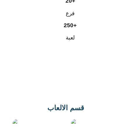
20+
فرع
250+
لعبة
اعرف أكثر
قسم الالعاب