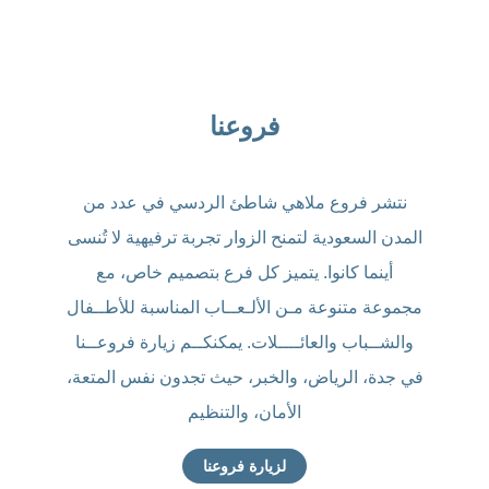
فروعنا
نتشر فروع ملاهي شاطئ الردسي في عدد من
المدن السعودية لتمنح الزوار تجربة ترفيهية لا تُنسى
أينما كانوا. يتميز كل فرع بتصميم خاص، مع
مجموعة متنوعة مـن الألـعــاب المناسبة للأطــفال
والشــباب والعائــــلات. يمكنكــم زيارة فروعــنا
في جدة، الرياض، والخبر، حيث تجدون نفس المتعة،
الأمان، والتنظيم
لزيارة فروعنا