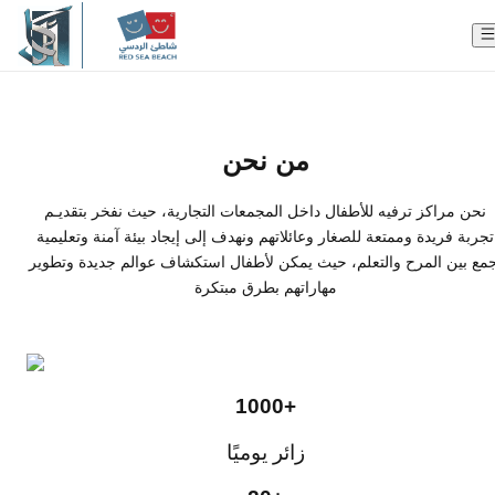
والجودة والابتكار، يسعي شاط
إلى الارتقاء بمعايير الترفيــه ال
المنطقة، مقدما نموذجاً يُجســد 
من نحن
الحديثة
مرحبًا بكم في
نحن مراكز ترفيه للأطفال داخل المجمعات التجارية، حيث نفخر بتقديـم
تجربة فريدة وممتعة للصغار وعائلاتهم ونهدف إلى إيجاد بيئة آمنة وتعليمية
جمع بين المرح والتعلم، حيث يمكن لأطفال استكشاف عوالم جديدة وتطوير
شاطئ الردسي
مهاراتهم بطرق مبتكرة
1000+
زائر يوميًا