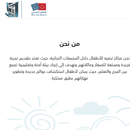
والجودة والابتكار، يسعي شاطئ 
إلى الارتقاء بمعايير الترفيــه العائل
المنطقة، مقدما نموذجاً يُجســد الـ
الحديثة
من نحن
مرحبًا بكم في
نحن مراكز ترفيه للأطفال داخل المجمعات التجارية، حيث نفخر بتقديـم تجربة
ريدة وممتعة للصغار وعائلاتهم ونهدف إلى إيجاد بيئة آمنة وتعليمية تجمع
بين المرح والتعلم، حيث يمكن لأطفال استكشاف عوالم جديدة وتطوير
شاطئ الردسي
مهاراتهم بطرق مبتكرة