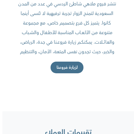
نتشر فروع ملاهي شاطئ الردسي في عدد من المدن
السعودية لتمنح الزوار تجربة ترفيهية لا تُنسى أينما
كانوا. يتميز كل فرع بتصميم خاص، مع مجموعة
متنوعة مـن الألـعــاب المناسبة للأطــفال والشــباب
والعائــــلات. يمكنكــم زيارة فروعــنا في جدة، الرياض،
والخبر، حيث تجدون نفس المتعة، الأمان، والتنظيم
لزيارة فروعنا
تقييمات العملاء