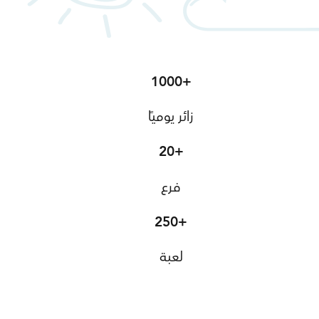
1000+
زائر يوميًا
20+
فرع
250+
لعبة
اعرف أكثر