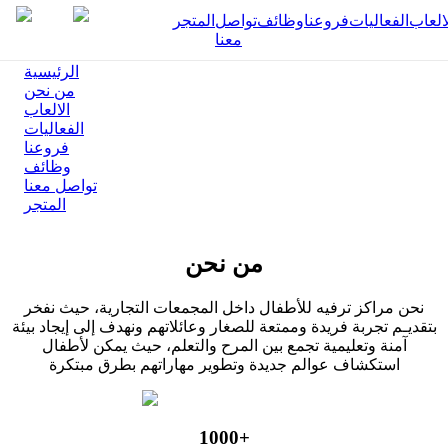
العاب
الفعاليات
فروعنا
وظائف
تواصل
المتجر
معنا
الرئيسية
من نحن
الالعاب
الفعاليات
،مـن خــلال مــزيج متــــوازن مــ
فروعنا
وظائف
والجودة والابتكار، يسعي شاط
تواصل معنا
المتجر
إلى الارتقاء بمعايير الترفيــه الع
المنطقة، مقدما نموذجاً يُجســد ا
من نحن
الحديثة
نحن مراكز ترفيه للأطفال داخل المجمعات التجارية، حيث نفخر
مرحبًا بكم في
بتقديـم تجربة فريدة وممتعة للصغار وعائلاتهم ونهدف إلى إيجاد بيئة
آمنة وتعليمية تجمع بين المرح والتعلم، حيث يمكن لأطفال
شاطئ الردسي
استكشاف عوالم جديدة وتطوير مهاراتهم بطرق مبتكرة
1000+