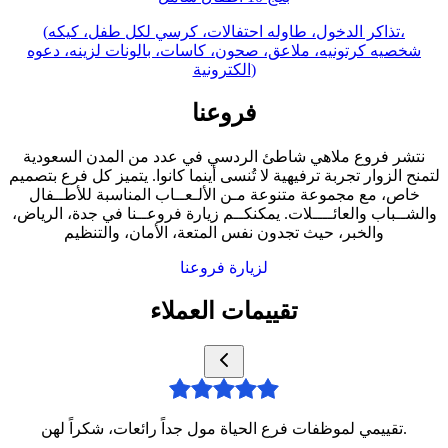
(تذاكر الدخول، طاوله احتفالات، كرسي لكل طفل، كيكه،
شخصيه كرتونيه، ملاعق، صحون، كاسات، بالونات لزينه، دعوه
الكترونية)
فروعنا
نتشر فروع ملاهي شاطئ الردسي في عدد من المدن السعودية
لتمنح الزوار تجربة ترفيهية لا تُنسى أينما كانوا. يتميز كل فرع بتصميم
خاص، مع مجموعة متنوعة مـن الألـعــاب المناسبة للأطــفال
والشــباب والعائــــلات. يمكنكــم زيارة فروعــنا في جدة، الرياض،
والخبر، حيث تجدون نفس المتعة، الأمان، والتنظيم
لزيارة فروعنا
تقييمات العملاء
تقييمي لموظفات فرع الحياة مول جداً رائعات، شكراً لهن.