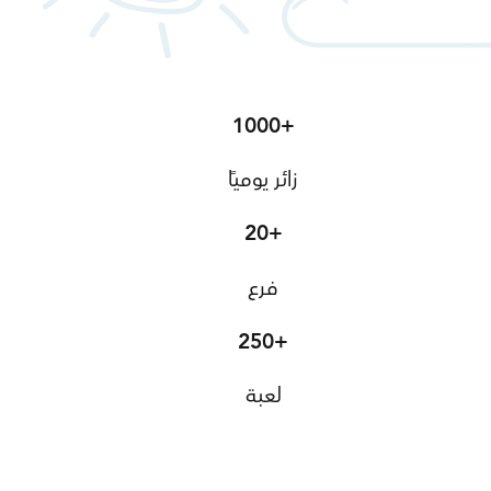
1000+
زائر يوميًا
20+
فرع
250+
لعبة
اعرف أكثر