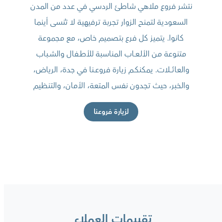
نتشر فروع ملاهي شاطئ الردسي في عدد من المدن
السعودية لتمنح الزوار تجربة ترفيهية لا تُنسى أينما
كانوا. يتميز كل فرع بتصميم خاص، مع مجموعة
متنوعة مـن الألـعــاب المناسبة للأطــفال والشــباب
والعائــــلات. يمكنكــم زيارة فروعــنا في جدة، الرياض،
والخبر، حيث تجدون نفس المتعة، الأمان، والتنظيم
لزيارة فروعنا
تقييمات العملاء