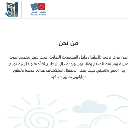
والجودة والابتكار، يسعي شاطئ 
إلى الارتقاء بمعايير الترفيــه العائل
المنطقة، مقدما نموذجاً يُجســد الـ
الحديثة
من نحن
مرحبًا بكم في
نحن مراكز ترفيه للأطفال داخل المجمعات التجارية، حيث نفخر بتقديـم تجربة
ريدة وممتعة للصغار وعائلاتهم ونهدف إلى إيجاد بيئة آمنة وتعليمية تجمع
بين المرح والتعلم، حيث يمكن لأطفال استكشاف عوالم جديدة وتطوير
شاطئ الردسي
مهاراتهم بطرق مبتكرة