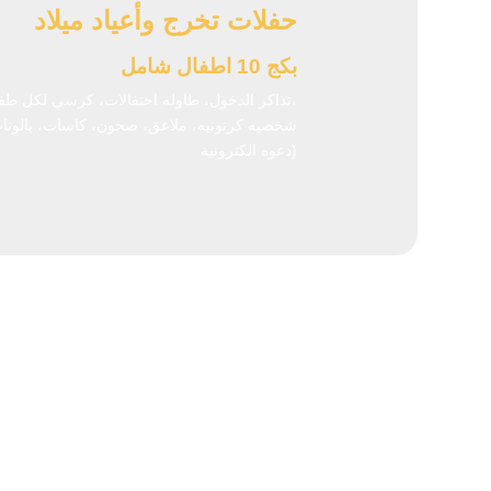
حفلات تخرج وأعياد ميلاد
بكج 10 اطفال شامل
(تذاكر الدخول، طاوله احتفالات، كرسي لكل طفل، كيكه،
شخصيه كرتونيه، ملاعق، صحون، كاسات، بالونات
دعوه الكترونية)