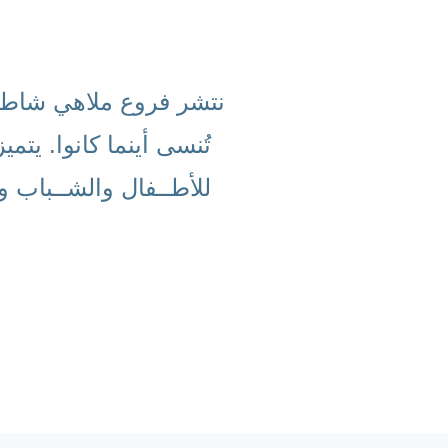
نتشر فروع ملاهي شاطئ 
تُنسى أينما كانوا. يت
للأطــفال والشــباب و