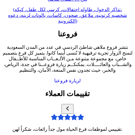
(تذاكر الدخول، طاوله احتفالات، كرسي لكل طفل، كيكه،
شخصيه كرتونيه، ملاعق، صحون، كاسات، بالونات لزينه، دعوه
الكترونية)
فروعنا
نتشر فروع ملاهي شاطئ الردسي في عدد من المدن السعودية
لتمنح الزوار تجربة ترفيهية لا تُنسى أينما كانوا. يتميز كل فرع بتصميم
خاص، مع مجموعة متنوعة مـن الألـعــاب المناسبة للأطــفال
والشــباب والعائــــلات. يمكنكــم زيارة فروعــنا في جدة، الرياض،
والخبر، حيث تجدون نفس المتعة، الأمان، والتنظيم
لزيارة فروعنا
تقييمات العملاء
تقييمي لموظفات فرع الحياة مول جداً رائعات، شكراً لهن.