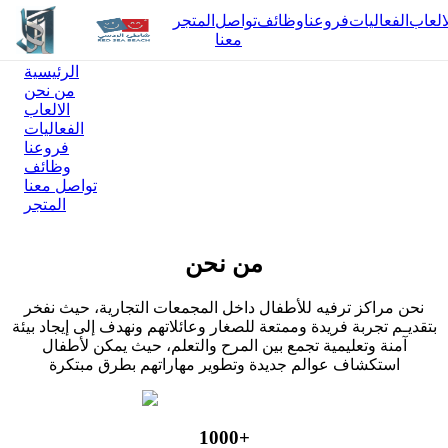
العاب
الفعاليات
فروعنا
وظائف
تواصل
المتجر
معنا
الرئيسية
من نحن
الالعاب
الفعاليات
،مـن خــلال مــزيج متــــوازن مــ
فروعنا
وظائف
والجودة والابتكار، يسعي شاط
تواصل معنا
المتجر
إلى الارتقاء بمعايير الترفيــه الع
المنطقة، مقدما نموذجاً يُجســد ا
من نحن
الحديثة
نحن مراكز ترفيه للأطفال داخل المجمعات التجارية، حيث نفخر
مرحبًا بكم في
بتقديـم تجربة فريدة وممتعة للصغار وعائلاتهم ونهدف إلى إيجاد بيئة
آمنة وتعليمية تجمع بين المرح والتعلم، حيث يمكن لأطفال
شاطئ الردسي
استكشاف عوالم جديدة وتطوير مهاراتهم بطرق مبتكرة
1000+