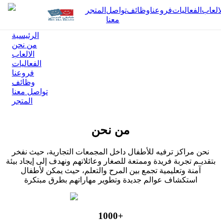
العاب
الفعاليات
فروعنا
وظائف
تواصل
المتجر
معنا
الرئيسية
من نحن
الالعاب
الفعاليات
،مـن خــلال مــزيج متــــوازن مــ
فروعنا
وظائف
والجودة والابتكار، يسعي شاط
تواصل معنا
المتجر
إلى الارتقاء بمعايير الترفيــه الع
المنطقة، مقدما نموذجاً يُجســد ا
من نحن
الحديثة
نحن مراكز ترفيه للأطفال داخل المجمعات التجارية، حيث نفخر
مرحبًا بكم في
بتقديـم تجربة فريدة وممتعة للصغار وعائلاتهم ونهدف إلى إيجاد بيئة
آمنة وتعليمية تجمع بين المرح والتعلم، حيث يمكن لأطفال
شاطئ الردسي
استكشاف عوالم جديدة وتطوير مهاراتهم بطرق مبتكرة
1000+