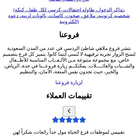
(تذاكر الدخول، طاوله احتفالات، كرسي لكل طفل، كيكه،
شخصيه كرتونيه، ملاعق، صحون، كاسات، بالونات لزينه، دعوه
الكترونية)
فروعنا
نتشر فروع ملاهي شاطئ الردسي في عدد من المدن السعودية
لتمنح الزوار تجربة ترفيهية لا تُنسى أينما كانوا. يتميز كل فرع بتصميم
خاص، مع مجموعة متنوعة مـن الألـعــاب المناسبة للأطــفال
والشــباب والعائــــلات. يمكنكــم زيارة فروعــنا في جدة، الرياض،
والخبر، حيث تجدون نفس المتعة، الأمان، والتنظيم
لزيارة فروعنا
تقييمات العملاء
تقييمي لموظفات فرع الحياة مول جداً رائعات، شكراً لهن.