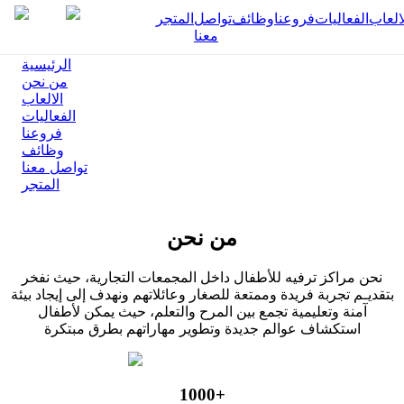
العاب
الفعاليات
فروعنا
وظائف
تواصل
المتجر
معنا
الرئيسية
من نحن
الالعاب
الفعاليات
،مـن خــلال مــزيج متــــوازن مــ
فروعنا
وظائف
والجودة والابتكار، يسعي شاط
تواصل معنا
المتجر
إلى الارتقاء بمعايير الترفيــه الع
المنطقة، مقدما نموذجاً يُجســد ا
من نحن
الحديثة
نحن مراكز ترفيه للأطفال داخل المجمعات التجارية، حيث نفخر
مرحبًا بكم في
بتقديـم تجربة فريدة وممتعة للصغار وعائلاتهم ونهدف إلى إيجاد بيئة
آمنة وتعليمية تجمع بين المرح والتعلم، حيث يمكن لأطفال
شاطئ الردسي
استكشاف عوالم جديدة وتطوير مهاراتهم بطرق مبتكرة
1000+