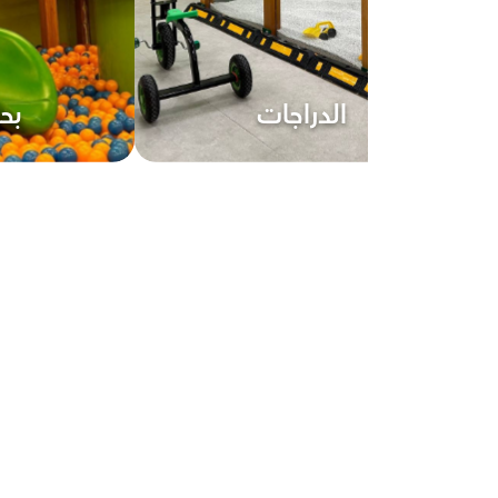
الدراجات
بح