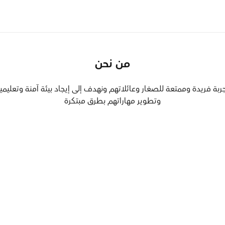
الردسي
ي فــي
ـرؤية
من نحن
تجربة فريدة وممتعة للصغار وعائلاتهم ونهدف إلى إيجاد بيئة آمنة وتعل
وتطوير مهاراتهم بطرق مبتكرة
دسي