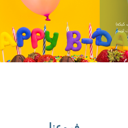
لزينه،
فروعنا