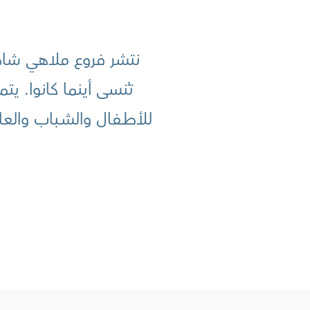
نتشر فروع ملاهي شاطئ
تُنسى أينما كانوا. ي
للأطــفال والشــباب والع