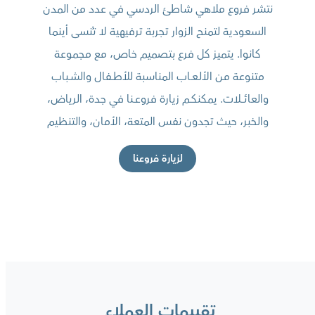
نتشر فروع ملاهي شاطئ الردسي في عدد من المدن
السعودية لتمنح الزوار تجربة ترفيهية لا تُنسى أينما
كانوا. يتميز كل فرع بتصميم خاص، مع مجموعة
متنوعة مـن الألـعــاب المناسبة للأطــفال والشــباب
والعائــــلات. يمكنكــم زيارة فروعــنا في جدة، الرياض،
والخبر، حيث تجدون نفس المتعة، الأمان، والتنظيم
لزيارة فروعنا
تقييمات العملاء