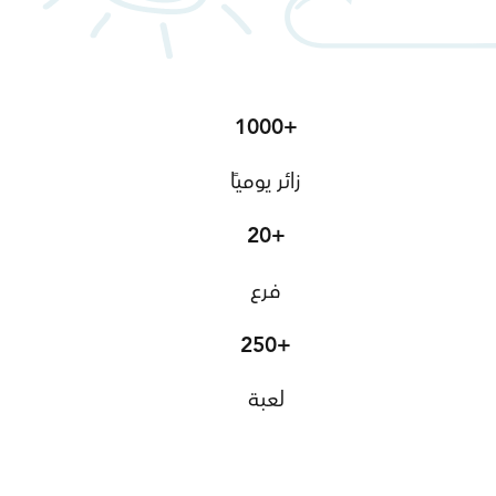
1000+
زائر يوميًا
20+
فرع
250+
لعبة
اعرف أكثر