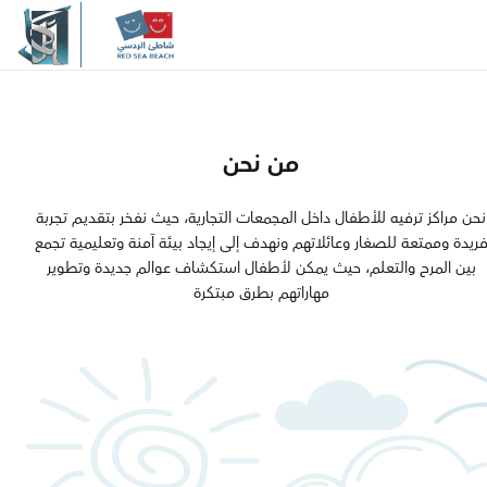
والجودة والابتكار، يسعي شاطئ 
إلى الارتقاء بمعايير الترفيــه العائل
المنطقة، مقدما نموذجاً يُجســد الـ
الحديثة
من نحن
مرحبًا بكم في
نحن مراكز ترفيه للأطفال داخل المجمعات التجارية، حيث نفخر بتقديـم تجربة
ريدة وممتعة للصغار وعائلاتهم ونهدف إلى إيجاد بيئة آمنة وتعليمية تجمع
بين المرح والتعلم، حيث يمكن لأطفال استكشاف عوالم جديدة وتطوير
شاطئ الردسي
مهاراتهم بطرق مبتكرة