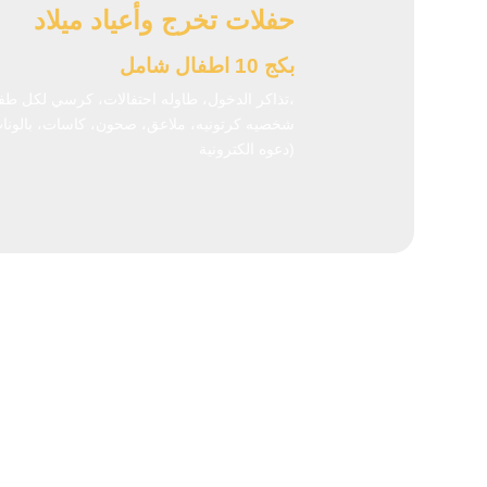
حفلات تخرج وأعياد ميلاد
بكج 10 اطفال شامل
(تذاكر الدخول، طاوله احتفالات، كرسي لكل طفل، كيكه،
شخصيه كرتونيه، ملاعق، صحون، كاسات، بالونات
دعوه الكترونية)