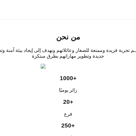
ئ الردسي
عائلي فــي
الــرؤية
من نحن
م تجربة فريدة وممتعة للصغار وعائلاتهم ونهدف إلى إيجاد بيئة آمنة 
جديدة وتطوير مهاراتهم بطرق مبتكرة
1000+
زائر يوميًا
دسي
20+
فرع
250+