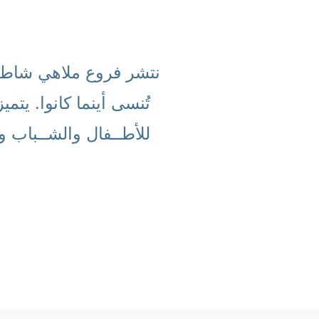
نتشر فروع ملاهي شاطئ 
تُنسى أينما كانوا. يت
للأطــفال والشــباب و