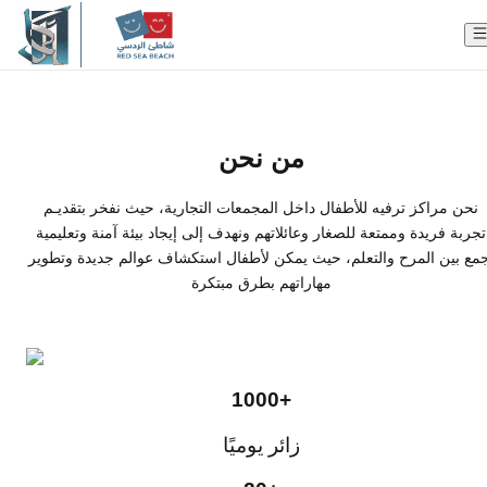
والجودة والابتكار، يسعي شاط
إلى الارتقاء بمعايير الترفيــه ال
المنطقة، مقدما نموذجاً يُجســد 
من نحن
الحديثة
مرحبًا بكم في
نحن مراكز ترفيه للأطفال داخل المجمعات التجارية، حيث نفخر بتقديـم
تجربة فريدة وممتعة للصغار وعائلاتهم ونهدف إلى إيجاد بيئة آمنة وتعليمية
جمع بين المرح والتعلم، حيث يمكن لأطفال استكشاف عوالم جديدة وتطوير
شاطئ الردسي
مهاراتهم بطرق مبتكرة
1000+
زائر يوميًا