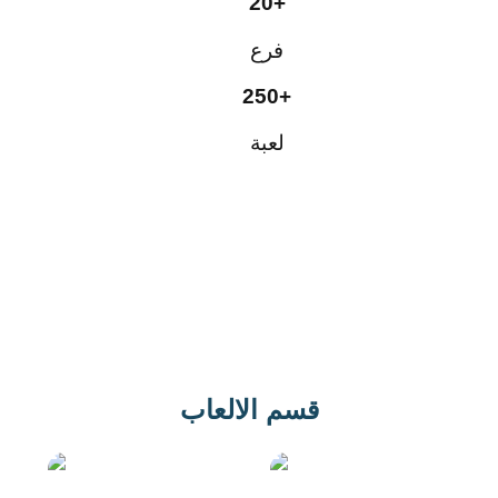
20+
فرع
250+
لعبة
اعرف أكثر
قسم الالعاب