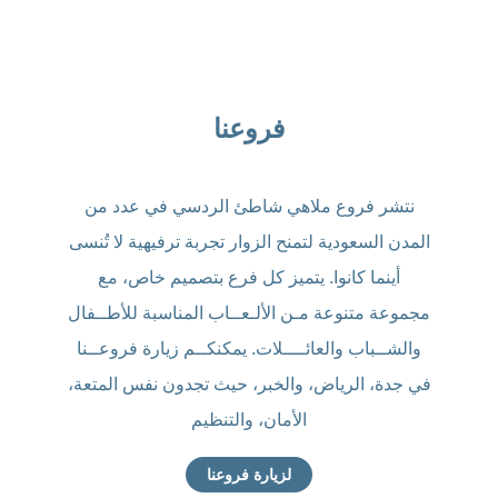
فروعنا
نتشر فروع ملاهي شاطئ الردسي في عدد من
المدن السعودية لتمنح الزوار تجربة ترفيهية لا تُنسى
أينما كانوا. يتميز كل فرع بتصميم خاص، مع
مجموعة متنوعة مـن الألـعــاب المناسبة للأطــفال
والشــباب والعائــــلات. يمكنكــم زيارة فروعــنا
في جدة، الرياض، والخبر، حيث تجدون نفس المتعة،
الأمان، والتنظيم
لزيارة فروعنا