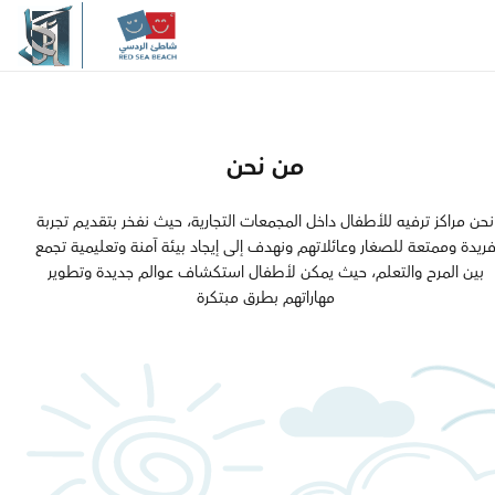
والجودة والابتكار، يسعي شاطئ 
إلى الارتقاء بمعايير الترفيــه العائل
المنطقة، مقدما نموذجاً يُجســد الـ
الحديثة
من نحن
مرحبًا بكم في
نحن مراكز ترفيه للأطفال داخل المجمعات التجارية، حيث نفخر بتقديـم تجربة
ريدة وممتعة للصغار وعائلاتهم ونهدف إلى إيجاد بيئة آمنة وتعليمية تجمع
بين المرح والتعلم، حيث يمكن لأطفال استكشاف عوالم جديدة وتطوير
شاطئ الردسي
مهاراتهم بطرق مبتكرة