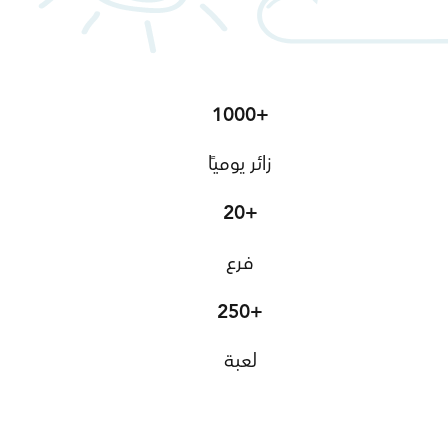
1000+
زائر يوميًا
20+
فرع
250+
لعبة
اعرف أكثر