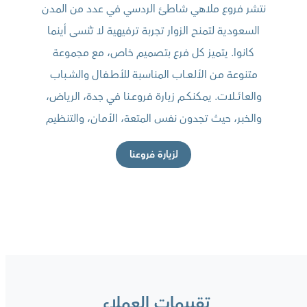
نتشر فروع ملاهي شاطئ الردسي في عدد من المدن
السعودية لتمنح الزوار تجربة ترفيهية لا تُنسى أينما
كانوا. يتميز كل فرع بتصميم خاص، مع مجموعة
متنوعة مـن الألـعــاب المناسبة للأطــفال والشــباب
والعائــــلات. يمكنكــم زيارة فروعــنا في جدة، الرياض،
والخبر، حيث تجدون نفس المتعة، الأمان، والتنظيم
لزيارة فروعنا
تقييمات العملاء