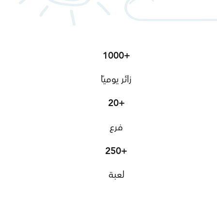
1000+
زائر يوميًا
20+
فرع
250+
لعبة
اعرف أكثر