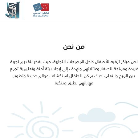
والجودة والابتكار، يسعي شاطئ 
إلى الارتقاء بمعايير الترفيــه العائل
المنطقة، مقدما نموذجاً يُجســد الـ
الحديثة
من نحن
مرحبًا بكم في
نحن مراكز ترفيه للأطفال داخل المجمعات التجارية، حيث نفخر بتقديـم تجربة
ريدة وممتعة للصغار وعائلاتهم ونهدف إلى إيجاد بيئة آمنة وتعليمية تجمع
بين المرح والتعلم، حيث يمكن لأطفال استكشاف عوالم جديدة وتطوير
شاطئ الردسي
مهاراتهم بطرق مبتكرة