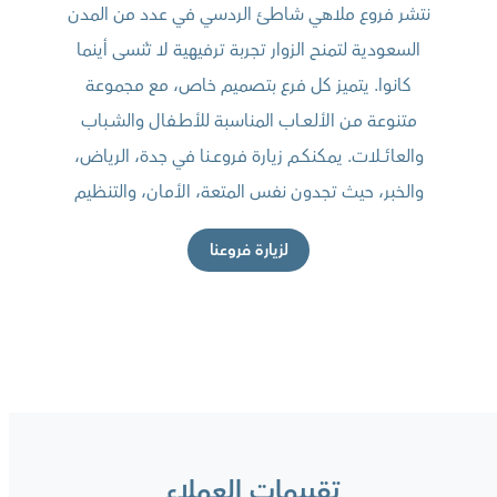
نتشر فروع ملاهي شاطئ الردسي في عدد من المدن
السعودية لتمنح الزوار تجربة ترفيهية لا تُنسى أينما
كانوا. يتميز كل فرع بتصميم خاص، مع مجموعة
متنوعة مـن الألـعــاب المناسبة للأطــفال والشــباب
والعائــــلات. يمكنكــم زيارة فروعــنا في جدة، الرياض،
والخبر، حيث تجدون نفس المتعة، الأمان، والتنظيم
لزيارة فروعنا
تقييمات العملاء