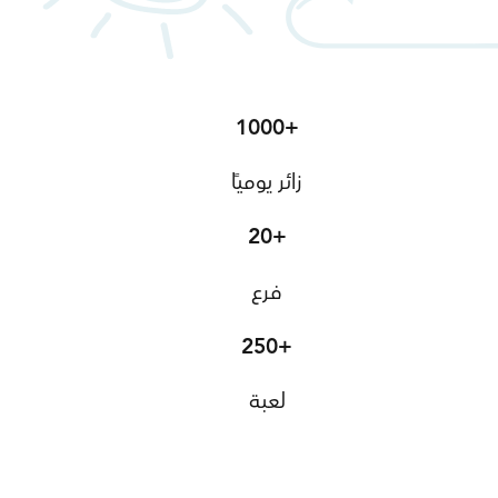
1000+
زائر يوميًا
20+
فرع
250+
لعبة
اعرف أكثر