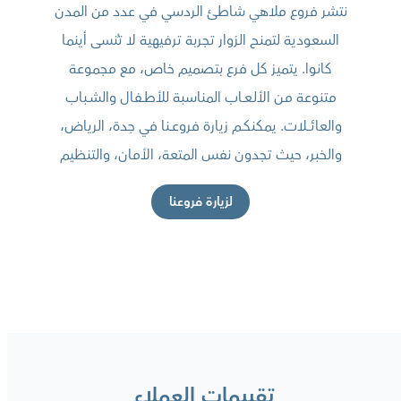
نتشر فروع ملاهي شاطئ الردسي في عدد من المدن
السعودية لتمنح الزوار تجربة ترفيهية لا تُنسى أينما
كانوا. يتميز كل فرع بتصميم خاص، مع مجموعة
متنوعة مـن الألـعــاب المناسبة للأطــفال والشــباب
والعائــــلات. يمكنكــم زيارة فروعــنا في جدة، الرياض،
والخبر، حيث تجدون نفس المتعة، الأمان، والتنظيم
لزيارة فروعنا
تقييمات العملاء