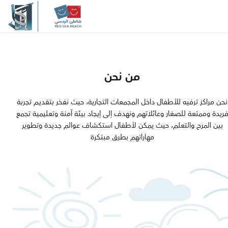
والجودة والابتكار، يسعي شاطئ 
إلى الارتقاء بمعايير الترفيــه العائل
المنطقة، مقدما نموذجاً يُجســد الـ
الحديثة
من نحن
مرحبًا بكم في
نحن مراكز ترفيه للأطفال داخل المجمعات التجارية، حيث نفخر بتقديـم تجربة
ريدة وممتعة للصغار وعائلاتهم ونهدف إلى إيجاد بيئة آمنة وتعليمية تجمع
بين المرح والتعلم، حيث يمكن لأطفال استكشاف عوالم جديدة وتطوير
شاطئ الردسي
مهاراتهم بطرق مبتكرة